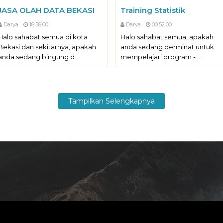
JASA OLAH DATA BEKASI
Training Statistik
Darya
18.58.00
Darya
00.52.00
Halo sahabat semua di kota
Halo sahabat semua, apakah
Bekasi dan sekitarnya, apakah
anda sedang berminat untuk
anda sedang bingung d…
mempelajari program - …
Tampilkan Selengkapnya