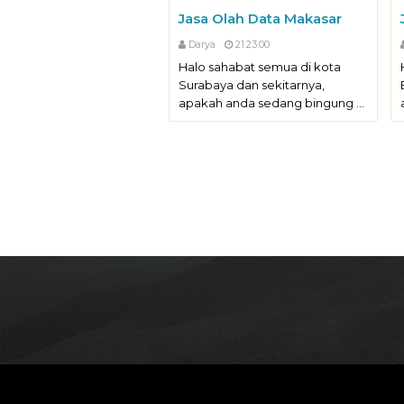
Jasa Olah Data Makasar
Darya
21.23.00
Halo sahabat semua di kota
Surabaya dan sekitarnya,
apakah anda sedang bingung …