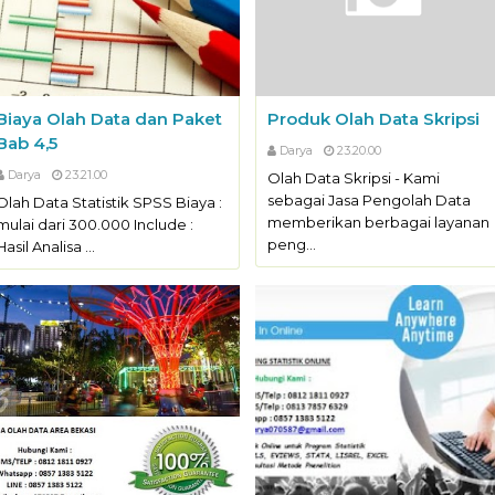
Biaya Olah Data dan Paket
Produk Olah Data Skripsi
Bab 4,5
Darya
23.20.00
Darya
23.21.00
Olah Data Skripsi - Kami
sebagai Jasa Pengolah Data
Olah Data Statistik SPSS Biaya :
memberikan berbagai layanan
mulai dari 300.000 Include :
peng…
Hasil Analisa …