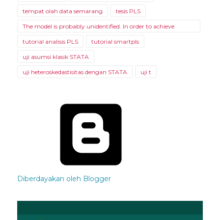
tempat olah data semarang
tesis PLS
The model is probably unidentified. In order to achieve
identifiability
tutorial analisis PLS
tutorial smartpls
uji asumsi klasik STATA
uji heteroskedastisitas dengan STATA
uji t
Diberdayakan oleh Blogger