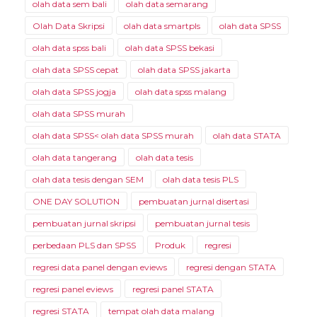
olah data sem bali
olah data semarang
Olah Data Skripsi
olah data smartpls
olah data SPSS
olah data spss bali
olah data SPSS bekasi
olah data SPSS cepat
olah data SPSS jakarta
olah data SPSS jogja
olah data spss malang
olah data SPSS murah
olah data SPSS< olah data SPSS murah
olah data STATA
olah data tangerang
olah data tesis
olah data tesis dengan SEM
olah data tesis PLS
ONE DAY SOLUTION
pembuatan jurnal disertasi
pembuatan jurnal skripsi
pembuatan jurnal tesis
perbedaan PLS dan SPSS
Produk
regresi
regresi data panel dengan eviews
regresi dengan STATA
regresi panel eviews
regresi panel STATA
regresi STATA
tempat olah data malang