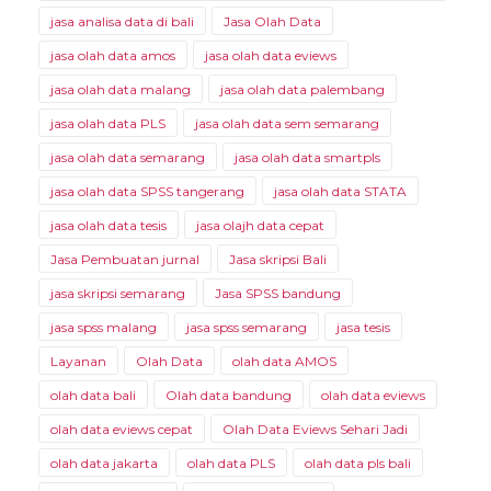
jasa analisa data di bali
Jasa Olah Data
jasa olah data amos
jasa olah data eviews
jasa olah data malang
jasa olah data palembang
jasa olah data PLS
jasa olah data sem semarang
jasa olah data semarang
jasa olah data smartpls
jasa olah data SPSS tangerang
jasa olah data STATA
jasa olah data tesis
jasa olajh data cepat
Jasa Pembuatan jurnal
Jasa skripsi Bali
jasa skripsi semarang
Jasa SPSS bandung
jasa spss malang
jasa spss semarang
jasa tesis
Layanan
Olah Data
olah data AMOS
olah data bali
Olah data bandung
olah data eviews
olah data eviews cepat
Olah Data Eviews Sehari Jadi
olah data jakarta
olah data PLS
olah data pls bali