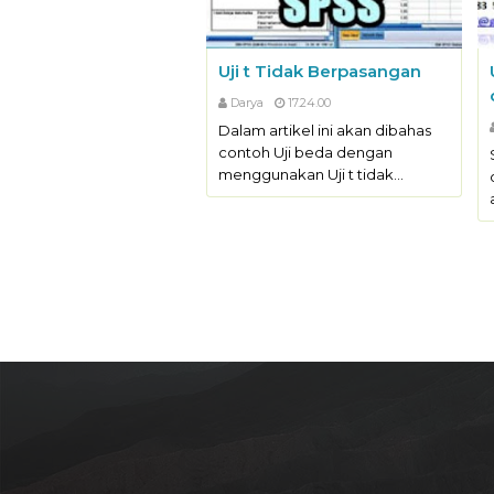
Uji t Tidak Berpasangan
Darya
17.24.00
Dalam artikel ini akan dibahas
contoh Uji beda dengan
menggunakan Uji t tidak…