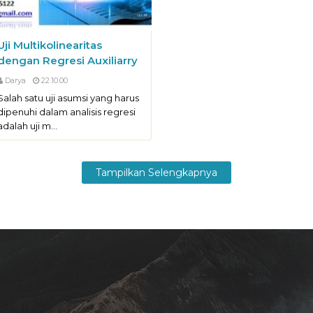
Uji Multikolinearitas
dengan Regresi Auxiliarry
Darya
22.10.00
Salah satu uji asumsi yang harus
dipenuhi dalam analisis regresi
adalah uji m…
Tampilkan Selengkapnya